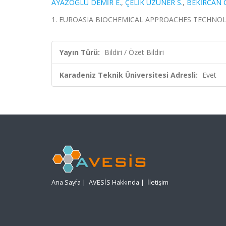
AYAZOĞLU DEMİR E.
,
ÇELİK UZUNER S.
,
BEKİRCAN 
1. EUROASIA BIOCHEMICAL APPROACHES TECHNOLOGIES
Yayın Türü:
Bildiri / Özet Bildiri
Karadeniz Teknik Üniversitesi Adresli:
Evet
Ana Sayfa
|
AVESİS Hakkında
|
İletişim