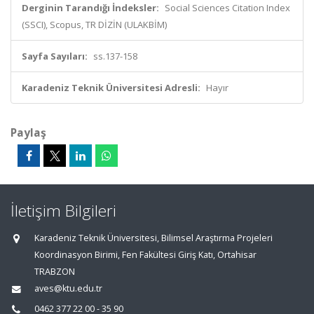
Derginin Tarandığı İndeksler:
Social Sciences Citation Index
(SSCI), Scopus, TR DİZİN (ULAKBİM)
Sayfa Sayıları:
ss.137-158
Karadeniz Teknik Üniversitesi Adresli:
Hayır
Paylaş
İletişim Bilgileri
Karadeniz Teknik Üniversitesi, Bilimsel Araştırma Projeleri
Koordinasyon Birimi, Fen Fakültesi Giriş Katı, Ortahisar
TRABZON
aves@ktu.edu.tr
0462 377 22 00 - 35 90