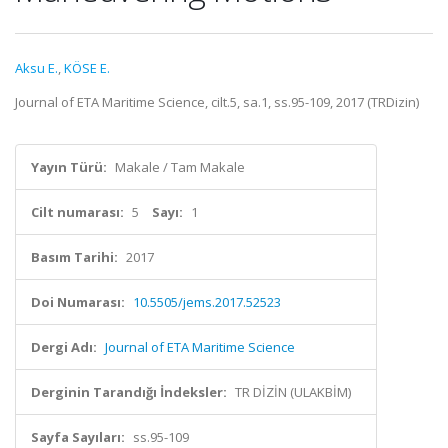
Aksu E.
,
KÖSE E.
Journal of ETA Maritime Science, cilt.5, sa.1, ss.95-109, 2017 (TRDizin)
Yayın Türü:
Makale / Tam Makale
Cilt numarası:
5
Sayı:
1
Basım Tarihi:
2017
Doi Numarası:
10.5505/jems.2017.52523
Dergi Adı:
Journal of ETA Maritime Science
Derginin Tarandığı İndeksler:
TR DİZİN (ULAKBİM)
Sayfa Sayıları:
ss.95-109