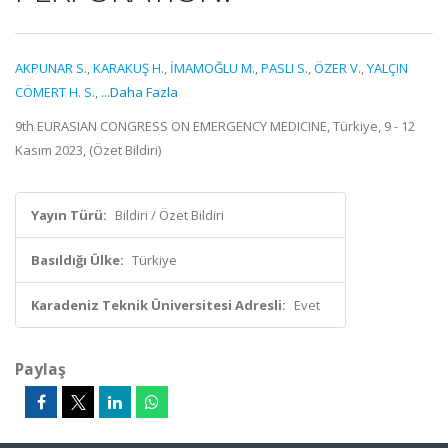
AKPUNAR S.
,
KARAKUŞ H.
,
İMAMOĞLU M.
,
PASLI S.
,
ÖZER V.
,
YALÇIN
CÖMERT H. S.
,
...Daha Fazla
9th EURASIAN CONGRESS ON EMERGENCY MEDICINE, Türkiye, 9 - 12
Kasım 2023, (Özet Bildiri)
Yayın Türü:
Bildiri / Özet Bildiri
Basıldığı Ülke:
Türkiye
Karadeniz Teknik Üniversitesi Adresli:
Evet
Paylaş