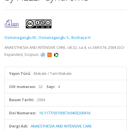
Osmanagaoglu M.
,
Osmanagaoglu S.
,
Bozkaya H.
ANAESTHESIA AND INTENSIVE CARE, cilt.32, sa.4, ss.569-574, 2004 (SCI-
Expanded, Scopus)
Yayın Türü:
Makale / Tam Makale
Cilt numarası:
32
Sayı:
4
Basım Tarihi:
2004
Doi Numarası:
10.1177/0310057x0403200416
Dergi Adı:
ANAESTHESIA AND INTENSIVE CARE