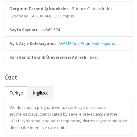
Derginin Tarandığı İndeksler:
Science Citation Index
Expanded (SCI-EXPANDED), Scopus
Sayfa Sayıları:
ss.569-574
Açık Arşiv Koleksiyonu:
AVESİS Açık Erişim Koleksiyonu
Karadeniz Teknik Üniversitesi Adresli:
Evet
Özet
Türkçe
İngilizce
We describe a pregnant woman with systemic lupus
erythematosus, complicated by severe pre-eclampsia (the
HELLP syndrome) and adult respiratory distress syndrome, who
died in the intensive care unit.