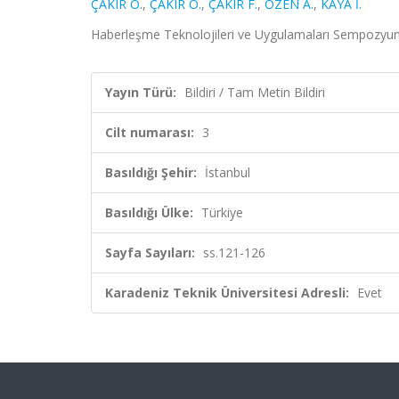
ÇAKIR O.
,
ÇAKIR Ö.
,
ÇAKIR F.
,
ÖZEN A.
,
KAYA İ.
Haberleşme Teknolojileri ve Uygulamaları Sempozyumu, İ
Yayın Türü:
Bildiri / Tam Metin Bildiri
Cilt numarası:
3
Basıldığı Şehir:
İstanbul
Basıldığı Ülke:
Türkiye
Sayfa Sayıları:
ss.121-126
Karadeniz Teknik Üniversitesi Adresli:
Evet