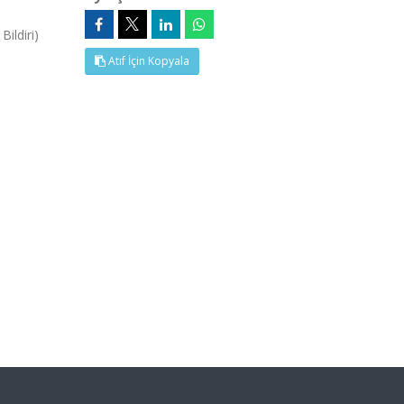
ildiri)
Atıf İçin Kopyala