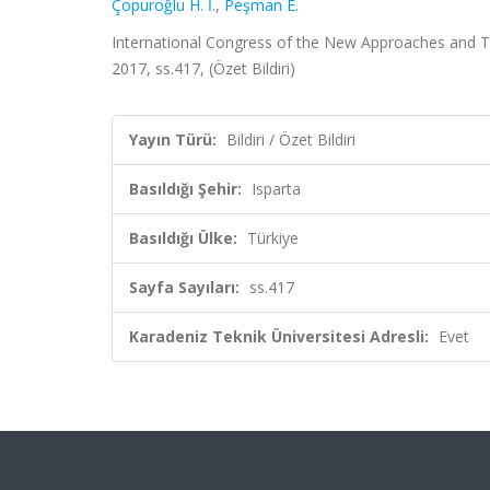
Çopuroğlu H. İ.
,
Peşman E.
International Congress of the New Approaches and Tec
2017, ss.417, (Özet Bildiri)
Yayın Türü:
Bildiri / Özet Bildiri
Basıldığı Şehir:
Isparta
Basıldığı Ülke:
Türkiye
Sayfa Sayıları:
ss.417
Karadeniz Teknik Üniversitesi Adresli:
Evet