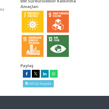
BM Sürdürülebilir Kalkınma
Amaçları
lül
Paylaş
Atıf İçin Kopyala