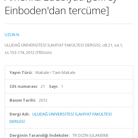
Einboden'dan tercüme]
UZUN N.
ULUDAĞ ÜNİVERSİTESİ İLAHİYAT FAKÜLTESİ DERGİSİ, cilt.21, sa.1,
ss.153-174, 2012 (TRDizin)
Yayın Türü:
Makale / Tam Makale
Cilt numarası:
21
Sayı:
1
Basım Tarihi:
2012
Dergi Adı:
ULUDAĞ ÜNİVERSİTESİ İLAHİYAT FAKÜLTESİ
DERGİSİ
Derginin Tarandığı İndeksler:
TR DİZİN (ULAKBİM)