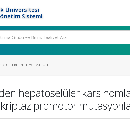
k Üniversitesi
Yönetim Sistemi
 BÖLGELERDEN HEPATOSELÜLE...
erden hepatoselüler karsinoml
skriptaz promotör mutasyonla