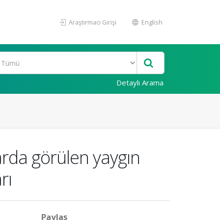
Araştırmacı Girişi
English
Detaylı Arama
arda görülen yaygın
rı
Paylaş