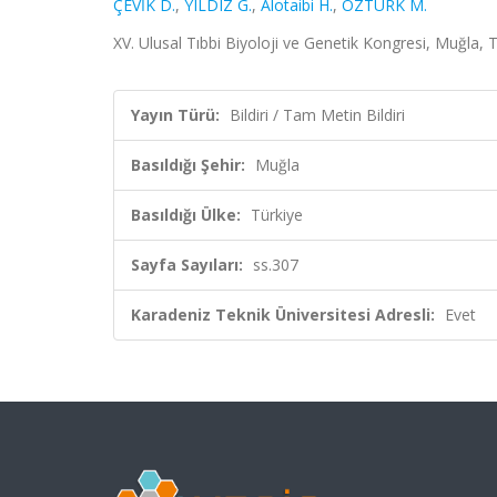
ÇEVİK D.
,
YILDIZ G.
,
Alotaibi H.
,
ÖZTÜRK M.
XV. Ulusal Tıbbi Biyoloji ve Genetik Kongresi, Muğla, T
Yayın Türü:
Bildiri / Tam Metin Bildiri
Basıldığı Şehir:
Muğla
Basıldığı Ülke:
Türkiye
Sayfa Sayıları:
ss.307
Karadeniz Teknik Üniversitesi Adresli:
Evet