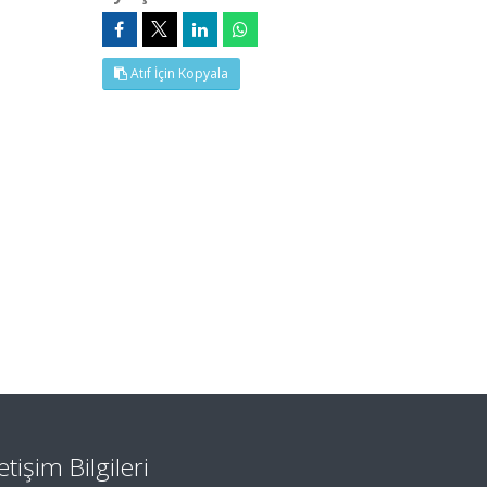
Atıf İçin Kopyala
letişim Bilgileri