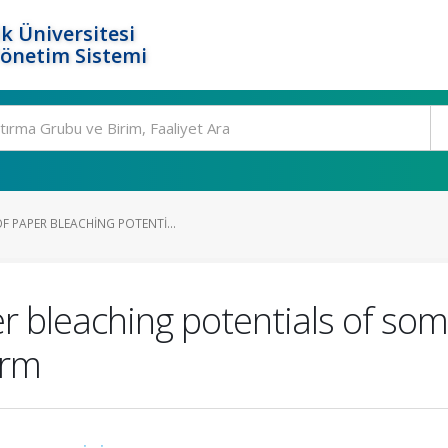
k Üniversitesi
Yönetim Sistemi
F PAPER BLEACHING POTENTI...
 bleaching potentials of som
orm