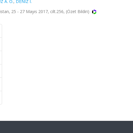
 A. O.
,
DENİZ İ.
an, 25 - 27 Mayıs 2017, cilt.256, (Özet Bildiri)