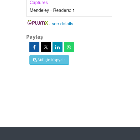
Captures
Mendeley - Readers:
1
-
see details
Paylaş
Atıf İçin Kopyala