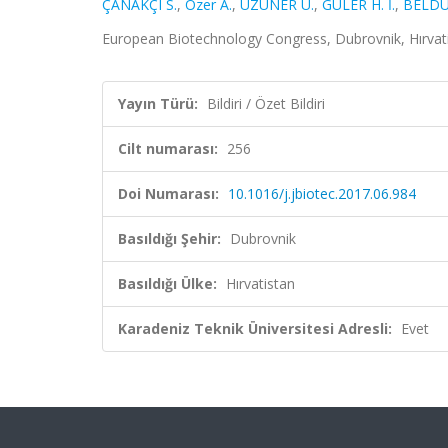
ÇANAKÇI S.
,
Ozer A.
,
UZUNER U.
,
GÜLER H. İ.
,
BELDÜZ
European Biotechnology Congress, Dubrovnik, Hırvatist
Yayın Türü:
Bildiri / Özet Bildiri
Cilt numarası:
256
Doi Numarası:
10.1016/j.jbiotec.2017.06.984
Basıldığı Şehir:
Dubrovnik
Basıldığı Ülke:
Hırvatistan
Karadeniz Teknik Üniversitesi Adresli:
Evet