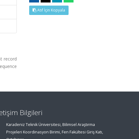
Atıf İçin Kopyala
st record
 sequence
letişim Bilgileri
Karadeniz Teknik Üniversitesi, Bilimsel Araştırma
Projeleri Koordinasyon Birimi, Fen Fakültesi Giriş Katı,