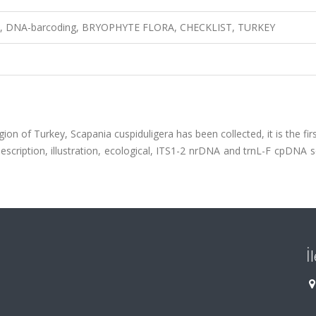
key, DNA-barcoding, BRYOPHYTE FLORA, CHECKLIST, TURKEY
ion of Turkey, Scapania cuspiduligera has been collected, it is the fir
description, illustration, ecological, ITS1-2 nrDNA and trnL-F cpDNA
İ