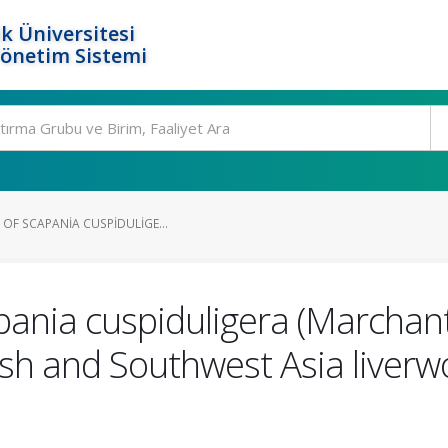
k Üniversitesi
Yönetim Sistemi
 OF SCAPANIA CUSPIDULIGE...
apania cuspiduligera (Marchan
sh and Southwest Asia liverw