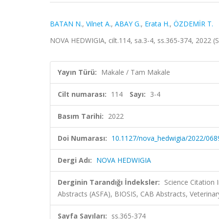
BATAN N.
,
Vilnet A.
,
ABAY G.
,
Erata H.
,
ÖZDEMİR T.
NOVA HEDWIGIA, cilt.114, sa.3-4, ss.365-374, 2022 
Yayın Türü:
Makale / Tam Makale
Cilt numarası:
114
Sayı:
3-4
Basım Tarihi:
2022
Doi Numarası:
10.1127/nova_hedwigia/2022/068
Dergi Adı:
NOVA HEDWIGIA
Derginin Tarandığı İndeksler:
Science Citation
Abstracts (ASFA), BIOSIS, CAB Abstracts, Veterin
Sayfa Sayıları:
ss.365-374