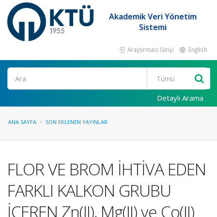
Akademik Veri Yönetim
Sistemi
Araştırmacı Girişi
English
Ara
Detaylı Arama
ANA SAYFA
SON EKLENEN YAYINLAR
FLOR VE BROM İHTİVA EDEN
FARKLI KALKON GRUBU
İÇEREN Zn(II), Mg(II) ve Co(II)