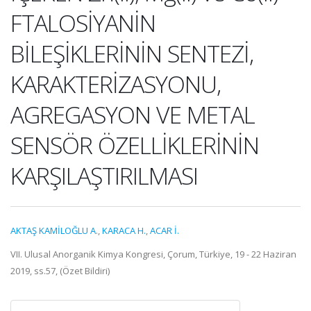
FTALOSİYANİN
BİLEŞİKLERİNİN SENTEZİ,
KARAKTERİZASYONU,
AGREGASYON VE METAL
SENSÖR ÖZELLİKLERİNİN
KARŞILAŞTIRILMASI
AKTAŞ KAMİLOĞLU A.
,
KARACA H.
,
ACAR İ.
VII. Ulusal Anorganik Kimya Kongresi, Çorum, Türkiye, 19 - 22 Haziran
2019, ss.57, (Özet Bildiri)