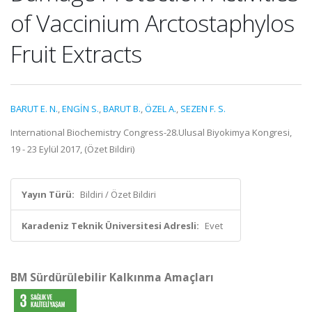
of Vaccinium Arctostaphylos
Fruit Extracts
BARUT E. N.
,
ENGİN S.
,
BARUT B.
,
ÖZEL A.
,
SEZEN F. S.
International Biochemistry Congress-28.Ulusal Biyokimya Kongresi,
19 - 23 Eylül 2017, (Özet Bildiri)
Yayın Türü:
Bildiri / Özet Bildiri
Karadeniz Teknik Üniversitesi Adresli:
Evet
BM Sürdürülebilir Kalkınma Amaçları