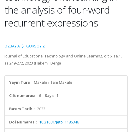
the analysis of four-word
recurrent expressions
ÖZBAY A. Ş.
,
GÜRSOY Z.
Journal of Educational Technology and Online Learning, cilt.6, sa.1,
ss.249-272, 2023 (Hakemli Dergi)
Yayın Türü:
Makale / Tam Makale
Cilt numarası:
6
Sayı:
1
Basım Tarihi:
2023
Doi Numarası:
10.31681/jetol.1186346