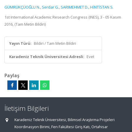
GÜMRÜKÇÜOĞLU N.
,
Serdar G.
,
SARIMEHMET D.
,
HİNTİSTAN S.
1st International Academic Research Congress (INES), 3 - 05 Kasım
2016, (Tam Metin Bildiri)
Yayın Türü:
Bildiri / Tam Metin Bildiri
Karadeniz Teknik Üniversitesi Adresli:
Evet
Paylaş
İletişim Bilgileri
Karadeniz Teknik Üniversitesi, Bilimsel Araştırma Projeleri
Koordinasyon Birimi, Fen Fakültesi Giriş Katı, Ortahisar