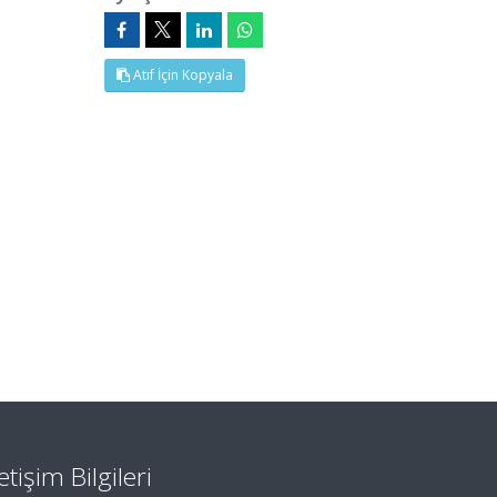
Atıf İçin Kopyala
letişim Bilgileri