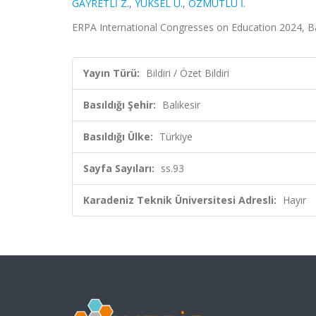
GAYRETLİ Z.
,
YÜKSEL Ü.
,
ÖZMUTLU İ.
ERPA International Congresses on Education 2024, Balık
Yayın Türü:
Bildiri / Özet Bildiri
Basıldığı Şehir:
Balıkesir
Basıldığı Ülke:
Türkiye
Sayfa Sayıları:
ss.93
Karadeniz Teknik Üniversitesi Adresli:
Hayır