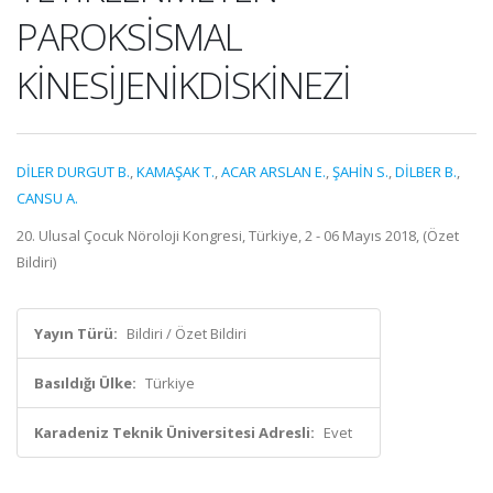
PAROKSİSMAL
KİNESİJENİKDİSKİNEZİ
DİLER DURGUT B.
,
KAMAŞAK T.
,
ACAR ARSLAN E.
,
ŞAHİN S.
,
DİLBER B.
,
CANSU A.
20. Ulusal Çocuk Nöroloji Kongresi, Türkiye, 2 - 06 Mayıs 2018, (Özet
Bildiri)
Yayın Türü:
Bildiri / Özet Bildiri
Basıldığı Ülke:
Türkiye
Karadeniz Teknik Üniversitesi Adresli:
Evet