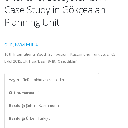
Case Study in Gökçealan
Plannıng Unit
ÇİL B.
,
KARAHALİL U.
10 th International Beech Symposium, Kastamonu, Türkiye, 2 - 05
Eylül 2015, cilt.1, sa.1, ss.48-49, (Özet Bildiri)
Yayın Türü:
Bildiri / Özet Bildiri
Cilt numarası:
1
Basıldığı Şehir:
Kastamonu
Basıldığı Ülke:
Türkiye