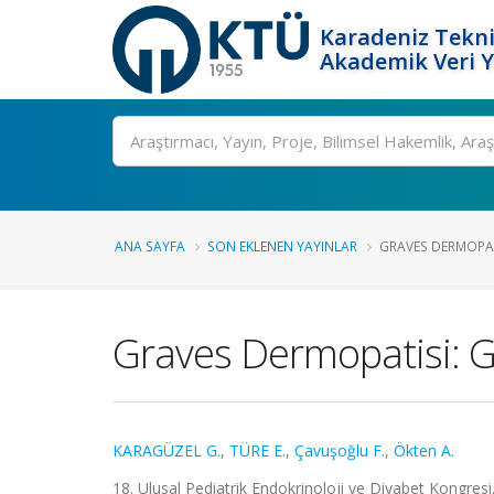
Karadeniz Tekni
Akademik Veri 
Ara
ANA SAYFA
SON EKLENEN YAYINLAR
GRAVES DERMOPATI
Graves Dermopatisi: Gr
KARAGÜZEL G.
,
TÜRE E.
,
Çavuşoğlu F.
,
Ökten A.
18. Ulusal Pediatrik Endokrinoloji ve Diyabet Kongresi,