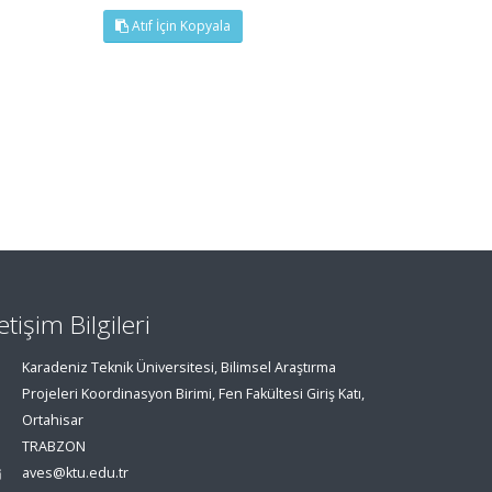
Atıf İçin Kopyala
letişim Bilgileri
Karadeniz Teknik Üniversitesi, Bilimsel Araştırma
Projeleri Koordinasyon Birimi, Fen Fakültesi Giriş Katı,
Ortahisar
TRABZON
aves@ktu.edu.tr