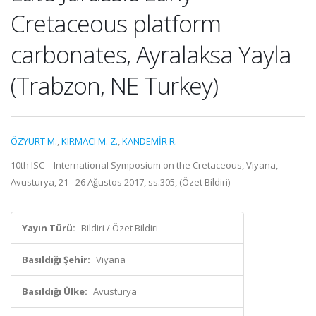
Cretaceous platform
carbonates, Ayralaksa Yayla
(Trabzon, NE Turkey)
ÖZYURT M.
,
KIRMACI M. Z.
,
KANDEMİR R.
10th ISC – International Symposium on the Cretaceous, Viyana,
Avusturya, 21 - 26 Ağustos 2017, ss.305, (Özet Bildiri)
Yayın Türü:
Bildiri / Özet Bildiri
Basıldığı Şehir:
Viyana
Basıldığı Ülke:
Avusturya