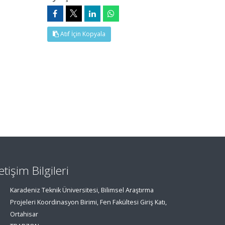
Atıf İçin Kopyala
letişim Bilgileri
Karadeniz Teknik Üniversitesi, Bilimsel Araştırma
Projeleri Koordinasyon Birimi, Fen Fakültesi Giriş Katı,
Ortahisar