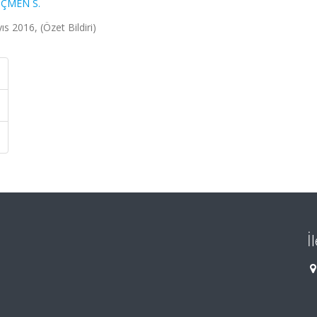
ÇMEN S.
 2016, (Özet Bildiri)
İ