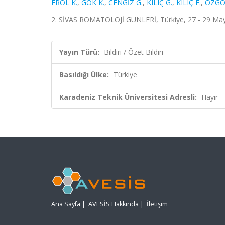
EROL K.
,
GÖK K.
,
CENGİZ G.
,
KILIÇ G.
,
KILIÇ E.
,
ÖZGÖ
2. SİVAS ROMATOLOJİ GÜNLERİ, Türkiye, 27 - 29 Mayıs
Yayın Türü:
Bildiri / Özet Bildiri
Basıldığı Ülke:
Türkiye
Karadeniz Teknik Üniversitesi Adresli:
Hayır
Ana Sayfa
|
AVESİS Hakkında
|
İletişim