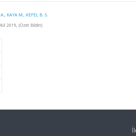
A.
,
KAYA M.
,
KEFEL B. S.
ül 2019, (Özet Bildiri)
İ