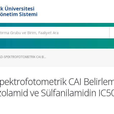
k Üniversitesi
Yönetim Sistemi
D-SPEKTROFOTOMETRIK CAI B...
ktrofotometrik CAI Belirle
azolamid ve Sülfanilamidin IC5