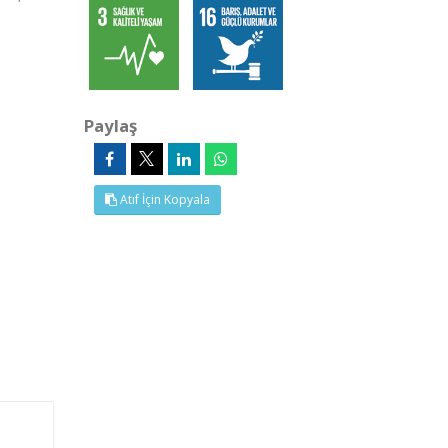
Paylaş
Atıf İçin Kopyala