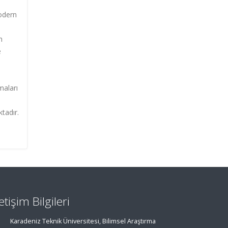
modern
n
e
maları
tadır.
letişim Bilgileri
Karadeniz Teknik Üniversitesi, Bilimsel Araştırma