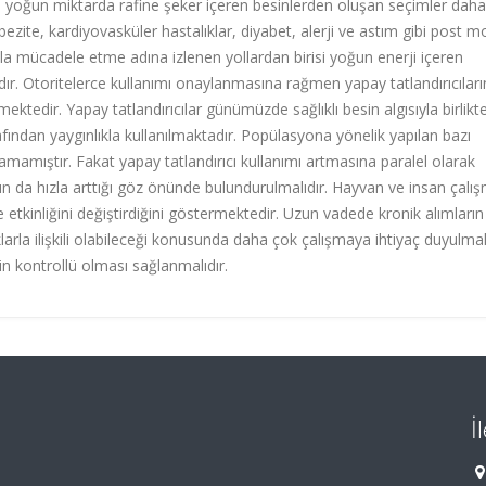
ı, yoğun miktarda rafine şeker içeren besinlerden oluşan seçimler daha
obezite, kardiyovasküler hastalıklar, diyabet, alerji ve astım gibi post 
la mücadele etme adına izlenen yollardan birisi yoğun enerji içeren
mıdır. Otoritelerce kullanımı onaylanmasına rağmen yapay tatlandırıcıları
ektedir. Yapay tatlandırıcılar günümüzde sağlıklı besin algısıyla birlikt
ından yaygınlıkla kullanılmaktadır. Popülasyona yönelik yapılan bazı
unamamıştır. Fakat yapay tatlandırıcı kullanımı artmasına paralel olarak
 da hızla arttığı göz önünde bulundurulmalıdır. Hayvan ve insan çalış
e etkinliğini değiştirdiğini göstermektedir. Uzun vadede kronik alımların
arla ilişkili olabileceği konusunda daha çok çalışmaya ihtiyaç duyulmak
n kontrollü olması sağlanmalıdır.
İ