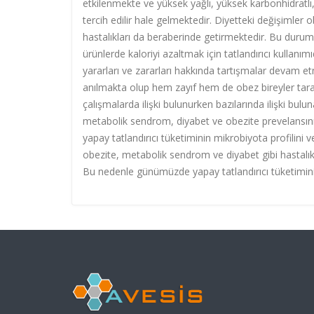
etkilenmekte ve yüksek yağlı, yüksek karbonhidratl
tercih edilir hale gelmektedir. Diyetteki değişimler 
hastalıkları da beraberinde getirmektedir. Bu durum
ürünlerde kaloriyi azaltmak için tatlandırıcı kullanı
yararları ve zararları hakkında tartışmalar devam etm
anılmakta olup hem zayıf hem de obez bireyler taraf
çalışmalarda ilişki bulunurken bazılarında ilişki bul
metabolik sendrom, diyabet ve obezite prevelansının
yapay tatlandırıcı tüketiminin mikrobiyota profilini v
obezite, metabolik sendrom ve diyabet gibi hastalıkl
Bu nedenle günümüzde yapay tatlandırıcı tüketimini