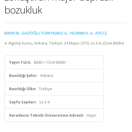
bozukluk
BAKIR M.
,
GAZİOĞLU TÜRKYILMAZ G.
,
YILDIRIM H. U.
,
ATICI Ş.
4. Algoloji Kursu, Ankara, Türkiye, 24 Mayıs 2019, ss.3-4, (Özet Bildiri)
Yayın Türü:
Bildiri / Özet Bildiri
Basıldığı Şehir:
Ankara
Basıldığı Ülke:
Türkiye
Sayfa Sayıları:
ss.3-4
Karadeniz Teknik Üniversitesi Adresli:
Hayır