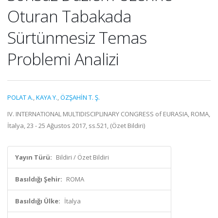
Oturan Tabakada
Sürtünmesiz Temas
Problemi Analizi
POLAT A.
,
KAYA Y.
,
ÖZŞAHİN T. Ş.
IV. INTERNATIONAL MULTIDISCIPLINARY CONGRESS of EURASIA, ROMA,
İtalya, 23 - 25 Ağustos 2017, ss.521, (Özet Bildiri)
Yayın Türü:
Bildiri / Özet Bildiri
Basıldığı Şehir:
ROMA
Basıldığı Ülke:
İtalya