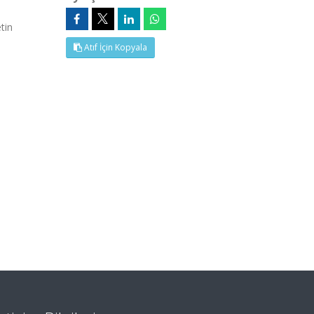
tin
Atıf İçin Kopyala