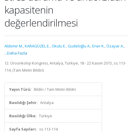
kapasitenin
değerlendirilmesi
Aldemir M.
,
KARAGÜZEL E.
,
Okulu E.
,
Gudeloğlu A.
,
Ener K.
,
Özayar A.
,
...Daha Fazla
12. Üroonkoloji Kongresi, Antalya, Türkiye, 18 - 22 Kasım 2015, ss.113-
114, (Tam Metin Bildiri)
Yayın Türü:
Bildiri / Tam Metin Bildiri
Basıldığı Şehir:
Antalya
Basıldığı Ülke:
Türkiye
Sayfa Sayıları:
ss.113-114