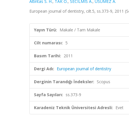
Altintas S. H.
,
TAK O.
,
SECILMIS A.
,
USUMEZ A.
European journal of dentistry, cilt.5, ss.373-9, 2011 
Yayın Türü:
Makale / Tam Makale
Cilt numarası:
5
Basım Tarihi:
2011
Dergi Adı:
European journal of dentistry
Derginin Tarandığı İndeksler:
Scopus
Sayfa Sayıları:
ss.373-9
Karadeniz Teknik Üniversitesi Adresli:
Evet