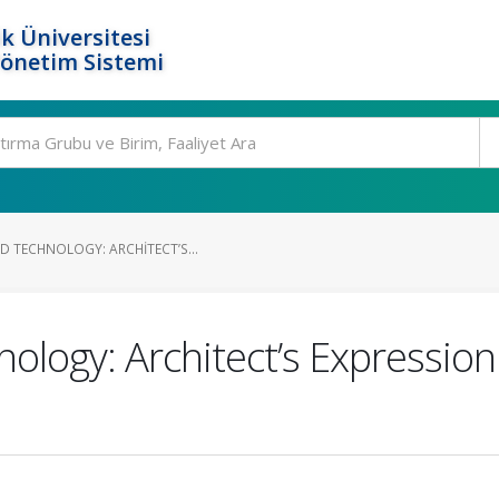
k Üniversitesi
Yönetim Sistemi
D TECHNOLOGY: ARCHITECT’S...
nology: Architect’s Expressio