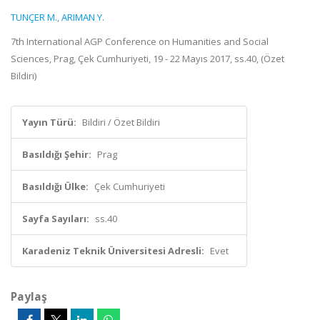
TUNÇER M.
,
ARIMAN Y.
7th International AGP Conference on Humanities and Social
Sciences, Prag, Çek Cumhuriyeti, 19 - 22 Mayıs 2017, ss.40, (Özet
Bildiri)
Yayın Türü:
Bildiri / Özet Bildiri
Basıldığı Şehir:
Prag
Basıldığı Ülke:
Çek Cumhuriyeti
Sayfa Sayıları:
ss.40
Karadeniz Teknik Üniversitesi Adresli:
Evet
Paylaş