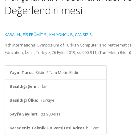
Değerlendirilmesi
KARAL H.
,
FİŞ ERÜMİT S.
,
KALYONCU F.
,
CANSIZ S.
4 th International Symposium of Turkish Computer and Mathematics
Education, İzmir, Türkiye, 26 Eylül 2019, ss.900-911, (Tam Metin Bildiri)
Yayın Türü:
Bildiri / Tam Metin Bildiri
Basıldığı Şehir:
İzmir
Basıldığı Ülke:
Türkiye
Sayfa Sayıları:
ss.900-911
Karadeniz Teknik Üniversitesi Adresli:
Evet