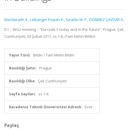
Macilwraith A.
,
Leikanger Friquin K.
,
Giraldo M. P.
,
DÖNMEZ ÇAVDAR A.
D1 – WG2 meeting – “Eurcode 5 today and in the future”, Prague, Çek
Cumhuriyeti, 03 Şubat 2017, ss.1-6, (Tam Metin Bildiri)
Yayın Türü:
Bildiri / Tam Metin Bildiri
Basıldığı Şehir:
Prague
Basıldığı Ülke:
Çek Cumhuriyeti
Sayfa Sayıları:
ss.1-6
Karadeniz Teknik Üniversitesi Adresli:
Evet
Paylaş