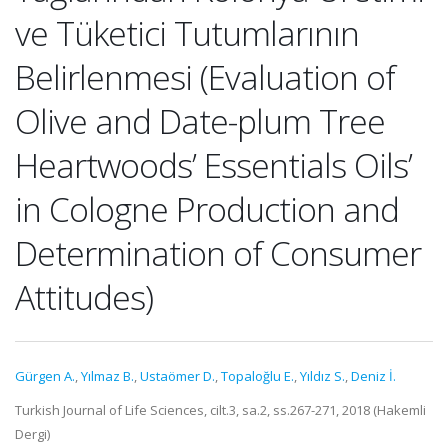
ve Tüketici Tutumlarının
Belirlenmesi (Evaluation of
Olive and Date-plum Tree
Heartwoods’ Essentials Oils’
in Cologne Production and
Determination of Consumer
Attitudes)
Gürgen A.
,
Yılmaz B.
,
Ustaömer D.
,
Topaloğlu E.
,
Yıldız S.
,
Deniz İ.
Turkish Journal of Life Sciences, cilt.3, sa.2, ss.267-271, 2018 (Hakemli
Dergi)