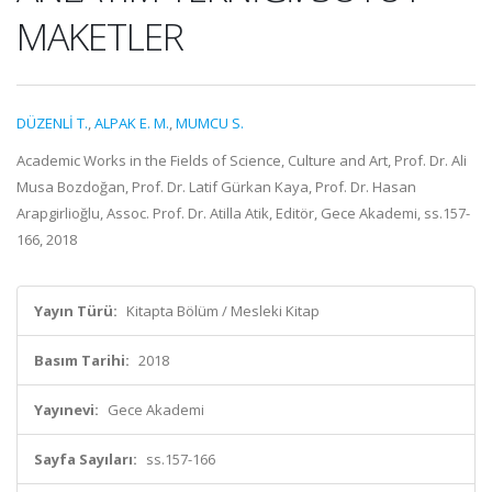
MAKETLER
DÜZENLİ T.
,
ALPAK E. M.
,
MUMCU S.
Academic Works in the Fields of Science, Culture and Art, Prof. Dr. Ali
Musa Bozdoğan, Prof. Dr. Latif Gürkan Kaya, Prof. Dr. Hasan
Arapgirlioğlu, Assoc. Prof. Dr. Atilla Atik, Editör, Gece Akademi, ss.157-
166, 2018
Yayın Türü:
Kitapta Bölüm / Mesleki Kitap
Basım Tarihi:
2018
Yayınevi:
Gece Akademi
Sayfa Sayıları:
ss.157-166