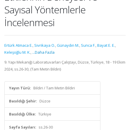
Sayısal Yöntemlerle
İncelenmesi
Ertürk Atmaca E.
,
Sivrikaya O.
,
Günaydın M.
,
Sunca F.
,
Bayat E. E.
,
Keleşoğlu M. K.
,
...Daha Fazla
9. Yapı Mekaniği Laboratuvarları Çalıştayı, Düzce, Türkiye, 18 - 19 Ekim
2024, ss.26-30, (Tam Metin Bildiri)
Yayın Türü:
Bildiri / Tam Metin Bildiri
Basıldığı Şehir:
Düzce
Basıldığı Ülke:
Türkiye
Sayfa Sayıları:
ss.26-30