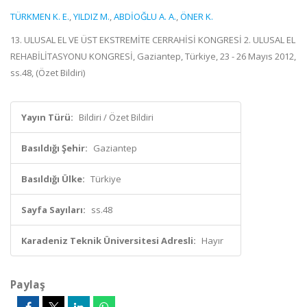
TÜRKMEN K. E.
,
YILDIZ M.
,
ABDİOĞLU A. A.
,
ÖNER K.
13. ULUSAL EL VE ÜST EKSTREMİTE CERRAHİSİ KONGRESİ 2. ULUSAL EL
REHABİLİTASYONU KONGRESİ, Gaziantep, Türkiye, 23 - 26 Mayıs 2012,
ss.48, (Özet Bildiri)
Yayın Türü:
Bildiri / Özet Bildiri
Basıldığı Şehir:
Gaziantep
Basıldığı Ülke:
Türkiye
Sayfa Sayıları:
ss.48
Karadeniz Teknik Üniversitesi Adresli:
Hayır
Paylaş