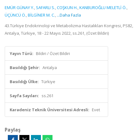
EMÜR GÜNAY Y.
,
SAFARLI S.
,
COŞKUN H.
,
KANBUROĞLU MELETLİ Ö.
,
ÜÇÜNCÜ Ö.
,
BİLGİNER M. C.
,
...Daha Fazla
43.Türkiye Endokrinoloji ve Metabolizma Hastalıkları Kongresi, PS82,
Antalya, Türkiye, 18 - 22 Mayıs 2022, ss.261, (Özet Bildiri)
Yayın Türü:
Bildiri / Özet Bildiri
Basıldığı Şehir:
Antalya
Basıldığı Ülke:
Türkiye
Sayfa Sayıları:
ss.261
Karadeniz Teknik Üniversitesi Adresli:
Evet
Paylaş