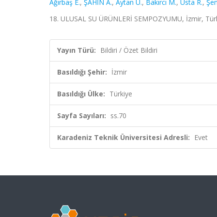
Ağırbaş E.
,
ŞAHİN A.
,
Aytan Ü.
,
Bakırcı M.
,
Usta R.
,
Şen
18. ULUSAL SU ÜRÜNLERİ SEMPOZYUMU, İzmir, Türkiye, 
Yayın Türü:
Bildiri / Özet Bildiri
Basıldığı Şehir:
İzmir
Basıldığı Ülke:
Türkiye
Sayfa Sayıları:
ss.70
Karadeniz Teknik Üniversitesi Adresli:
Evet