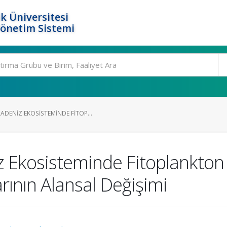
k Üniversitesi
Yönetim Sistemi
DENIZ EKOSISTEMINDE FITOP...
Ekosisteminde Fitoplankton 
arının Alansal Değişimi