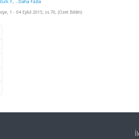
türk Y.
,
...Daha Fazla
1 - 04 Eylül 2015, ss.70, (Özet Bildiri)
İ