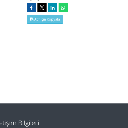
Atıf İçin Kopyala
letişim Bilgileri