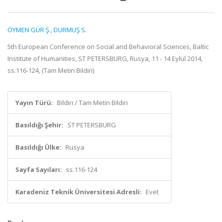
ÖYMEN GÜR Ş.
,
DURMUŞ S.
5th European Conference on Social and Behavioral Sciences, Baltic
Institute of Humanities, ST PETERSBURG, Rusya, 11 - 14 Eylül 2014,
ss.116-124, (Tam Metin Bildiri)
Yayın Türü:
Bildiri / Tam Metin Bildiri
Basıldığı Şehir:
ST PETERSBURG
Basıldığı Ülke:
Rusya
Sayfa Sayıları:
ss.116-124
Karadeniz Teknik Üniversitesi Adresli:
Evet