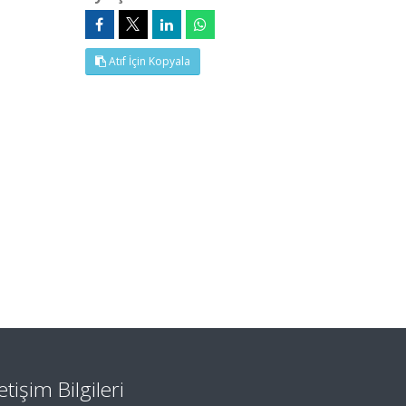
Atıf İçin Kopyala
letişim Bilgileri