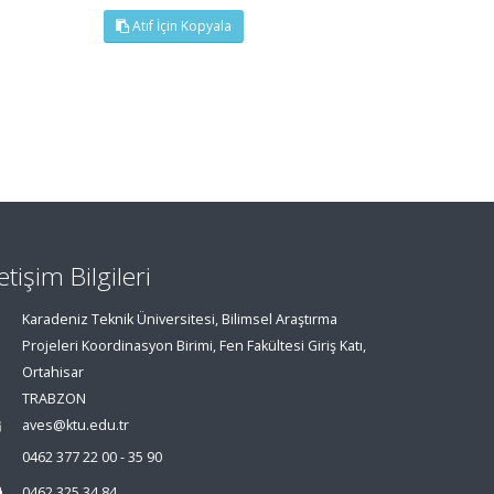
Atıf İçin Kopyala
letişim Bilgileri
Karadeniz Teknik Üniversitesi, Bilimsel Araştırma
Projeleri Koordinasyon Birimi, Fen Fakültesi Giriş Katı,
Ortahisar
TRABZON
aves@ktu.edu.tr
0462 377 22 00 - 35 90
0462 325 34 84