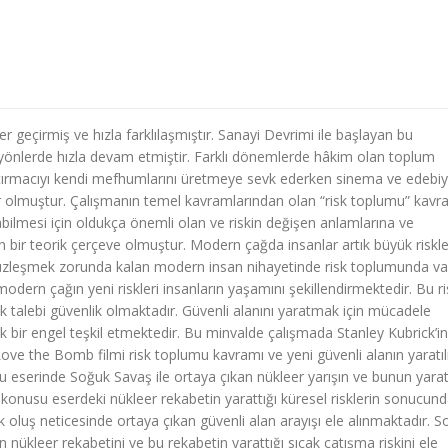
er geçirmiş ve hızla farklılaşmıştır. Sanayi Devrimi ile başlayan bu
yönlerde hızla devam etmiştir. Farklı dönemlerde hâkim olan toplum
aştırmacıyı kendi mefhumlarını üretmeye sevk ederken sinema ve edebiy
nlar olmuştur. Çalışmanın temel kavramlarından olan “risk toplumu” kavr
abilmesi için oldukça önemli olan ve riskin değişen anlamlarına ve
bir teorik çerçeve olmuştur. Modern çağda insanlar artık büyük riskler
 yüzleşmek zorunda kalan modern insan nihayetinde risk toplumunda var
odern çağın yeni riskleri insanların yaşamını şekillendirmektedir. Bu ri
talebi güvenlik olmaktadır. Güvenli alanını yaratmak için mücadele
 bir engel teşkil etmektedir. Bu minvalde çalışmada Stanley Kubrick’in
ve the Bomb filmi risk toplumu kavramı ve yeni güvenli alanın yaratı
 eserinde Soğuk Savaş ile ortaya çıkan nükleer yarışın ve bunun yarat
öz konusu eserdeki nükleer rekabetin yarattığı küresel risklerin sonucun
 oluş neticesinde ortaya çıkan güvenli alan arayışı ele alınmaktadır. 
nükleer rekabetini ve bu rekabetin yarattığı sıcak çatışma riskini ele