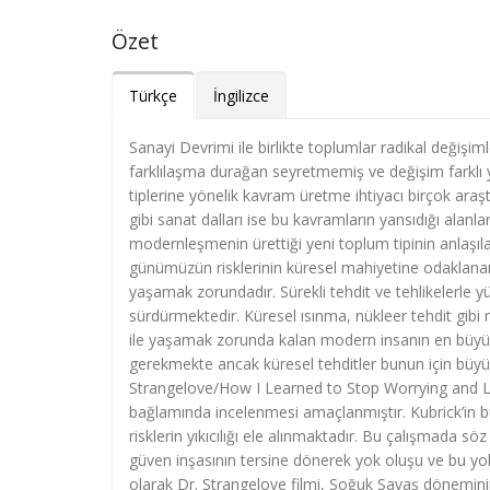
Özet
Türkçe
İngilizce
Sanayi Devrimi ile birlikte toplumlar radikal değişiml
farklılaşma durağan seyretmemiş ve değişim farklı 
tiplerine yönelik kavram üretme ihtiyacı birçok ar
gibi sanat dalları ise bu kavramların yansıdığı ala
modernleşmenin ürettiği yeni toplum tipinin anlaşıl
günümüzün risklerinin küresel mahiyetine odaklanan 
yaşamak zorundadır. Sürekli tehdit ve tehlikelerle
sürdürmektedir. Küresel ısınma, nükleer tehdit gibi m
ile yaşamak zorunda kalan modern insanın en büyük 
gerekmekte ancak küresel tehditler bunun için büyük
Strangelove/How I Learned to Stop Worrying and Lo
bağlamında incelenmesi amaçlanmıştır. Kubrick’in bu
risklerin yıkıcılığı ele alınmaktadır. Bu çalışmada s
güven inşasının tersine dönerek yok oluşu ve bu yok
olarak Dr. Strangelove filmi, Soğuk Savaş döneminin 