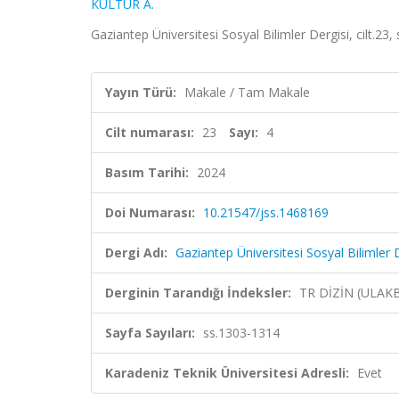
KÜLTÜR A.
Gaziantep Üniversitesi Sosyal Bilimler Dergisi, cilt.23
Yayın Türü:
Makale / Tam Makale
Cilt numarası:
23
Sayı:
4
Basım Tarihi:
2024
Doi Numarası:
10.21547/jss.1468169
Dergi Adı:
Gaziantep Üniversitesi Sosyal Bilimler 
Derginin Tarandığı İndeksler:
TR DİZİN (ULAK
Sayfa Sayıları:
ss.1303-1314
Karadeniz Teknik Üniversitesi Adresli:
Evet