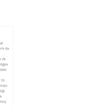
at
amı da
 ile
lığını
skler
 Dr.
lması
tığı
da
Sonuç