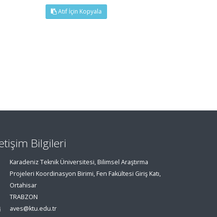
Atıf İçin Kopyala
letişim Bilgileri
Karadeniz Teknik Üniversitesi, Bilimsel Araştırma
Projeleri Koordinasyon Birimi, Fen Fakültesi Giriş Katı,
Ortahisar
TRABZON
aves@ktu.edu.tr