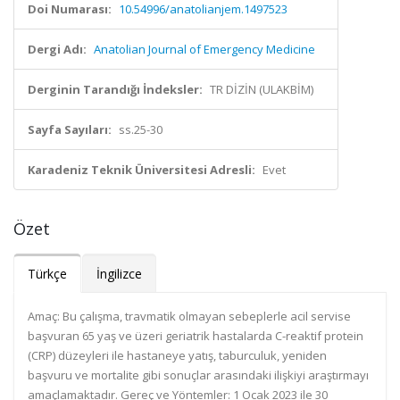
Doi Numarası:
10.54996/anatolianjem.1497523
Dergi Adı:
Anatolian Journal of Emergency Medicine
Derginin Tarandığı İndeksler:
TR DİZİN (ULAKBİM)
Sayfa Sayıları:
ss.25-30
Karadeniz Teknik Üniversitesi Adresli:
Evet
Özet
Türkçe
İngilizce
Amaç: Bu çalışma, travmatik olmayan sebeplerle acil servise
başvuran 65 yaş ve üzeri geriatrik hastalarda C-reaktif protein
(CRP) düzeyleri ile hastaneye yatış, taburculuk, yeniden
başvuru ve mortalite gibi sonuçlar arasındaki ilişkiyi araştırmayı
amaçlamaktadır. Gereç ve Yöntemler: 1 Ocak 2023 ile 30