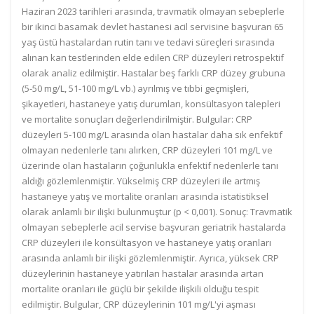
Haziran 2023 tarihleri arasında, travmatik olmayan sebeplerle
bir ikinci basamak devlet hastanesi acil servisine başvuran 65
yaş üstü hastalardan rutin tanı ve tedavi süreçleri sırasında
alınan kan testlerinden elde edilen CRP düzeyleri retrospektif
olarak analiz edilmiştir. Hastalar beş farklı CRP düzey grubuna
(5-50 mg/L, 51-100 mg/L vb.) ayrılmış ve tıbbi geçmişleri,
şikayetleri, hastaneye yatış durumları, konsültasyon talepleri
ve mortalite sonuçları değerlendirilmiştir. Bulgular: CRP
düzeyleri 5-100 mg/L arasında olan hastalar daha sık enfektif
olmayan nedenlerle tanı alırken, CRP düzeyleri 101 mg/L ve
üzerinde olan hastaların çoğunlukla enfektif nedenlerle tanı
aldığı gözlemlenmiştir. Yükselmiş CRP düzeyleri ile artmış
hastaneye yatış ve mortalite oranları arasında istatistiksel
olarak anlamlı bir ilişki bulunmuştur (p < 0,001). Sonuç: Travmatik
olmayan sebeplerle acil servise başvuran geriatrik hastalarda
CRP düzeyleri ile konsültasyon ve hastaneye yatış oranları
arasında anlamlı bir ilişki gözlemlenmiştir. Ayrıca, yüksek CRP
düzeylerinin hastaneye yatırılan hastalar arasında artan
mortalite oranları ile güçlü bir şekilde ilişkili olduğu tespit
edilmiştir. Bulgular, CRP düzeylerinin 101 mg/L'yi aşması