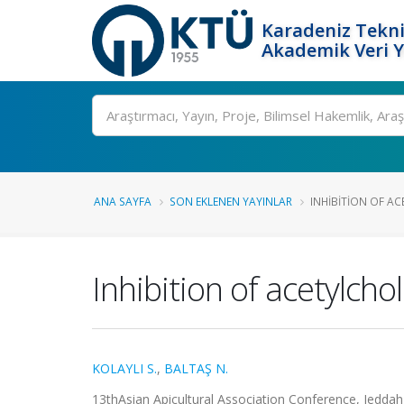
Karadeniz Tekni
Akademik Veri 
Ara
ANA SAYFA
SON EKLENEN YAYINLAR
INHIBITION OF AC
Inhibition of acetylcho
KOLAYLI S.
,
BALTAŞ N.
13thAsian Apicultural Association Conference, Jeddah