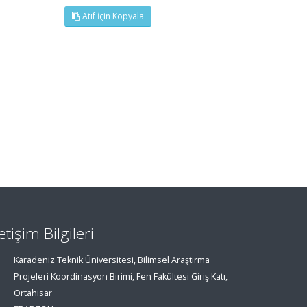
Atıf İçin Kopyala
letişim Bilgileri
Karadeniz Teknik Üniversitesi, Bilimsel Araştırma
Projeleri Koordinasyon Birimi, Fen Fakültesi Giriş Katı,
Ortahisar