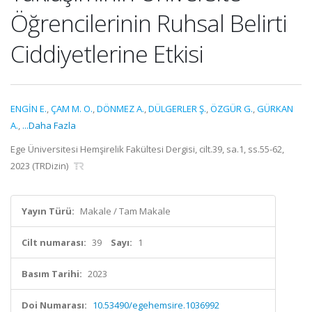
Öğrencilerinin Ruhsal Belirti
Ciddiyetlerine Etkisi
ENGİN E.
,
ÇAM M. O.
,
DÖNMEZ A.
,
DÜLGERLER Ş.
,
ÖZGÜR G.
,
GÜRKAN
A.
,
...Daha Fazla
Ege Üniversitesi Hemşirelik Fakültesi Dergisi, cilt.39, sa.1, ss.55-62,
2023 (TRDizin)
Yayın Türü:
Makale / Tam Makale
Cilt numarası:
39
Sayı:
1
Basım Tarihi:
2023
Doi Numarası:
10.53490/egehemsire.1036992