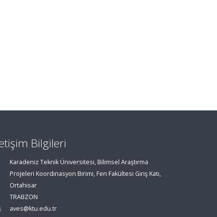
letişim Bilgileri
Karadeniz Teknik Üniversitesi, Bilimsel Araştırma
Projeleri Koordinasyon Birimi, Fen Fakültesi Giriş Katı,
Ortahisar
TRABZON
aves@ktu.edu.tr