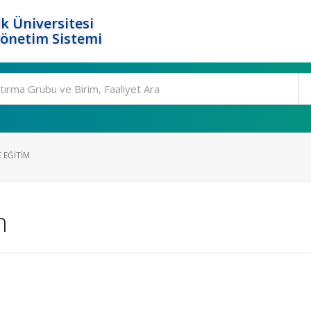
k Üniversitesi
Yönetim Sistemi
 EĞITIM
m