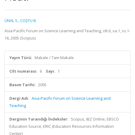
ÜNAL S.
,
COŞTU B.
Asia-Pacific Forum on Science Learning and Teaching, cilt.6, sa.1, ss.1-
16, 2005 (Scopus)
Yayın Türü:
Makale / Tam Makale
Cilt numarası:
6
Sayı:
1
Basım Tarihi:
2005
Dergi Adı:
Asia-Pacific Forum on Science Learning and
Teaching
Derginin Tarandığı İndeksler:
Scopus, IBZ Online, EBSCO
Education Source, ERIC (Education Resources Information
Center)