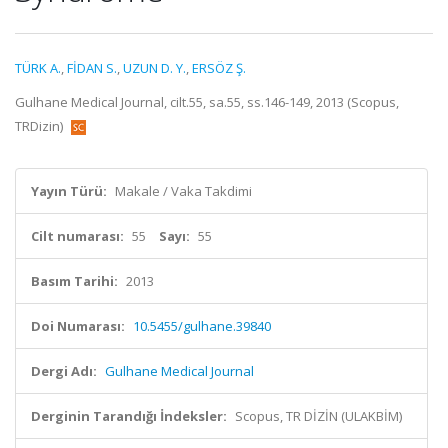
TÜRK A.
,
FİDAN S.
,
UZUN D. Y.
,
ERSÖZ Ş.
Gulhane Medical Journal, cilt.55, sa.55, ss.146-149, 2013 (Scopus,
TRDizin)
Yayın Türü:
Makale / Vaka Takdimi
Cilt numarası:
55
Sayı:
55
Basım Tarihi:
2013
Doi Numarası:
10.5455/gulhane.39840
Dergi Adı:
Gulhane Medical Journal
Derginin Tarandığı İndeksler:
Scopus, TR DİZİN (ULAKBİM)