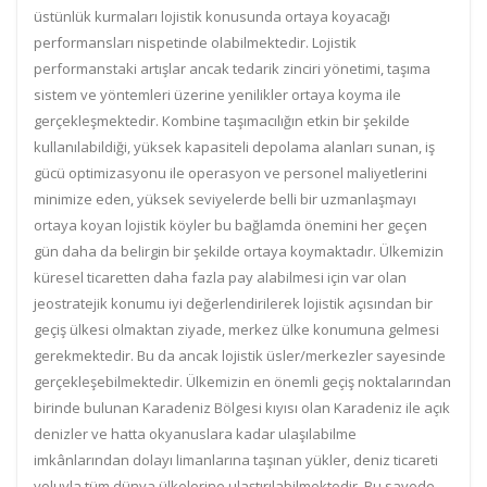
üstünlük kurmaları lojistik konusunda ortaya koyacağı
performansları nispetinde olabilmektedir. Lojistik
performanstaki artışlar ancak tedarik zinciri yönetimi, taşıma
sistem ve yöntemleri üzerine yenilikler ortaya koyma ile
gerçekleşmektedir. Kombine taşımacılığın etkin bir şekilde
kullanılabildiği, yüksek kapasiteli depolama alanları sunan, iş
gücü optimizasyonu ile operasyon ve personel maliyetlerini
minimize eden, yüksek seviyelerde belli bir uzmanlaşmayı
ortaya koyan lojistik köyler bu bağlamda önemini her geçen
gün daha da belirgin bir şekilde ortaya koymaktadır. Ülkemizin
küresel ticaretten daha fazla pay alabilmesi için var olan
jeostratejik konumu iyi değerlendirilerek lojistik açısından bir
geçiş ülkesi olmaktan ziyade, merkez ülke konumuna gelmesi
gerekmektedir. Bu da ancak lojistik üsler/merkezler sayesinde
gerçekleşebilmektedir. Ülkemizin en önemli geçiş noktalarından
birinde bulunan Karadeniz Bölgesi kıyısı olan Karadeniz ile açık
denizler ve hatta okyanuslara kadar ulaşılabilme
imkânlarından dolayı limanlarına taşınan yükler, deniz ticareti
yoluyla tüm dünya ülkelerine ulaştırılabilmektedir. Bu sayede